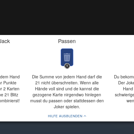
Jack
Passen
jedem Hand
Die Summe von jedem Hand darf die
Du bekomm
r Punkte
21 nicht überschreiten. Wenn alle
Der Joke
r 2 Karten
Hände voll sind und de kannst die
Hand 
e 21 Blitz
gezogene Karte nirgendwo hinlegen
schwierig
mbinierst!
musst du passen oder stattdessen den
wen
Joker spielen.
hilfe ausblenden