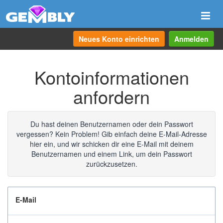
Navi
anze
Neues Konto einrichten
Anmelden
Kontoinformationen
anfordern
Du hast deinen Benutzernamen oder dein Passwort
vergessen? Kein Problem! Gib einfach deine E-Mail-Adresse
hier ein, und wir schicken dir eine E-Mail mit deinem
Benutzernamen und einem Link, um dein Passwort
zurückzusetzen.
E-Mail