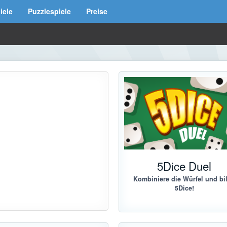
iele
Puzzlespiele
Preise
5Dice Duel
Kombiniere die Würfel und bi
5Dice!