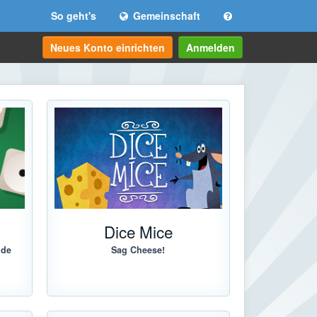
So geht's
Gemeinschaft
Neues Konto einrichten
Anmelden
Dice Mice
lde
Sag Cheese!