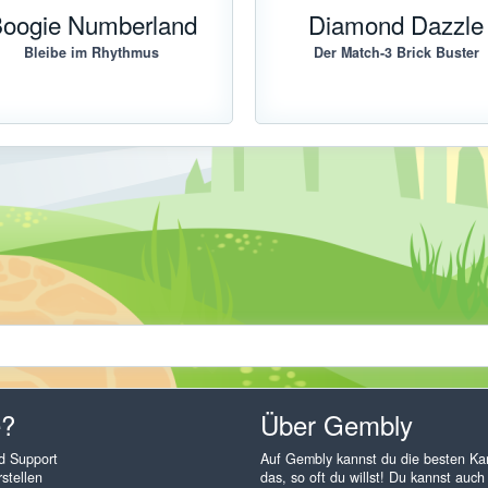
oogie Numberland
Diamond Dazzle
Bleibe im Rhythmus
Der Match-3 Brick Buster
e?
Über Gembly
nd Support
Auf Gembly kannst du die besten Kart
stellen
das, so oft du willst! Du kannst auch