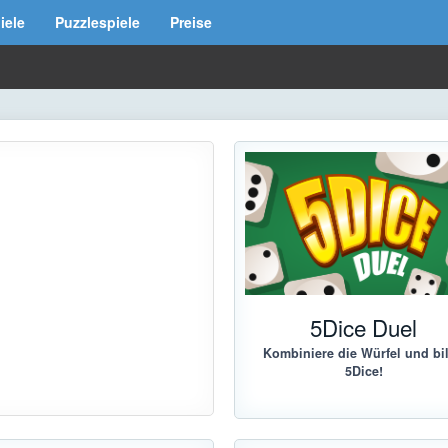
iele
Puzzlespiele
Preise
5Dice Duel
Kombiniere die Würfel und bi
5Dice!