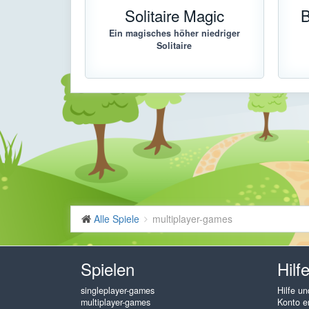
Solitaire Magic
B
Ein magisches höher niedriger
Solitaire
Alle Spiele
multiplayer-games
Spielen
Hilf
singleplayer-games
Hilfe u
multiplayer-games
Konto er