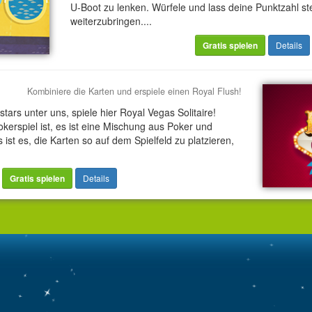
U-Boot zu lenken. Würfele und lass deine Punktzahl s
weiterzubringen....
Gratis spielen
Details
Kombiniere die Karten und erspiele einen Royal Flush!
tars unter uns, spiele hier Royal Vegas Solitaire!
erspiel ist, es ist eine Mischung aus Poker und
s ist es, die Karten so auf dem Spielfeld zu platzieren,
Gratis spielen
Details