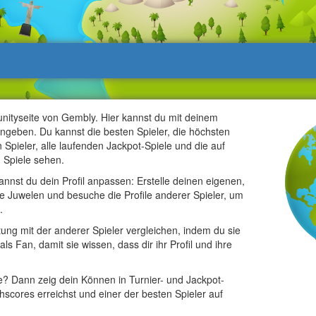
ityseite von Gembly. Hier kannst du mit deinem
ngeben. Du kannst die besten Spieler, die höchsten
 Spieler, alle laufenden Jackpot-Spiele und die auf
 Spiele sehen.
annst du dein Profil anpassen: Erstelle deinen eigenen,
e Juwelen und besuche die Profile anderer Spieler, um
.
ung mit der anderer Spieler vergleichen, indem du sie
als Fan, damit sie wissen, dass dir ihr Profil und ihre
 Dann zeig dein Können in Turnier- und Jackpot-
scores erreichst und einer der besten Spieler auf