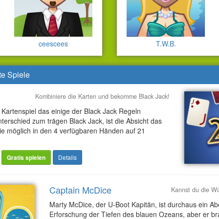
ceescees
T.W.B.
te Spiele
Kombiniere die Karten und bekomme Black Jack!
es Kartenspiel das einige der Black Jack Regeln
erschied zum trägen Black Jack, ist die Absicht das
wie möglich in den 4 verfügbaren Händen auf 21
Gratis spielen
Details
Captain McDice
Kannst du die Wür
Marty McDice, der U-Boot Kapitän, ist durchaus ein Ab
Erforschung der Tiefen des blauen Ozeans, aber er bra