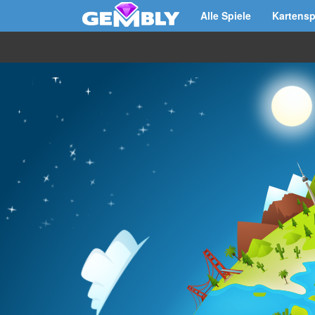
Alle Spiele
Kartensp