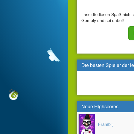
Lass dir diesen Spaß nicht
Gembly und sei dabei!
Die besten Spieler der l
Neue Highscores
Framblij