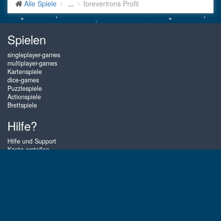
Alle Spiele
...
foreverirons Profil
Spielen
singleplayer-games
multiplayer-games
Kartenspiele
dice-games
Puzzlespiele
Actionspiele
Brettspiele
Hilfe?
Hilfe und Support
Konto erstellen
Anmelden
Passwort vergessen
Über Gembly
Auf Gembly kannst du die besten Kartenspiele, Brettspiele und Puzzles
online spielen - und das, so oft du willst! Du kannst auch andere Gembly-
Spieler in Multiplayer-Spielen herausfordern. Die Spiele sind für Tablets