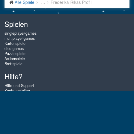
Alle Spiele
...
Frederika-Rikas Profil
Spielen
singleplayer-games
multiplayer-games
Kartenspiele
dice-games
Puzzlespiele
Actionspiele
Brettspiele
Hilfe?
Hilfe und Support
Konto erstellen
Anmelden
Passwort vergessen
Über Gembly
Auf Gembly kannst du die besten Kartenspiele, Brettspiele und Puzzles
online spielen - und das, so oft du willst! Du kannst auch andere Gembly-
Spieler in Multiplayer-Spielen herausfordern. Die Spiele sind für Tablets