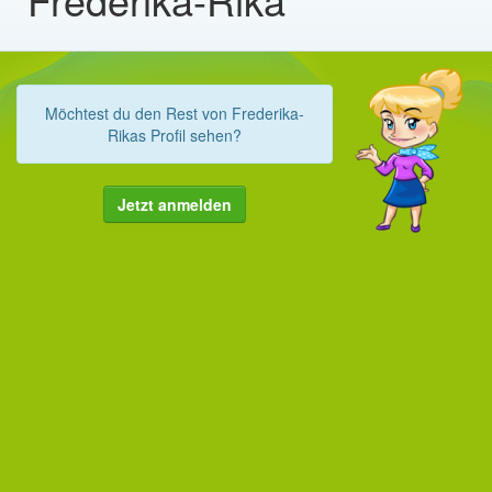
Möchtest du den Rest von Frederika-
Rikas Profil sehen?
Jetzt anmelden