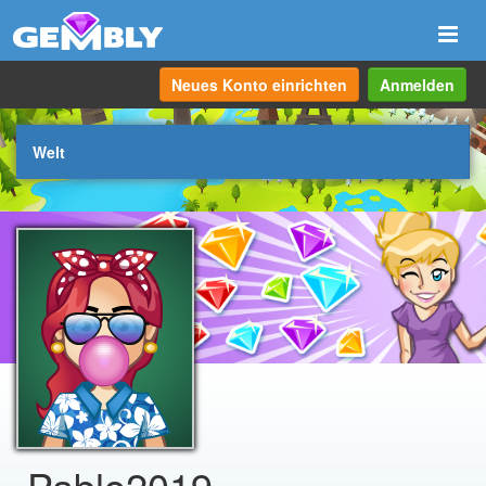
Navi
anze
Neues Konto einrichten
Anmelden
Welt
Pablo2019