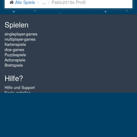
Alle Spiele
...
Pablo2019s Profil
Spielen
singleplayer-games
multiplayer-games
Kartenspiele
dice-games
Puzzlespiele
Actionspiele
Brettspiele
Hilfe?
Hilfe und Support
Konto erstellen
Anmelden
Passwort vergessen
Über Gembly
Auf Gembly kannst du die besten Kartenspiele, Brettspiele und Puzzles
online spielen - und das, so oft du willst! Du kannst auch andere Gembly-
Spieler in Multiplayer-Spielen herausfordern. Die Spiele sind für Tablets