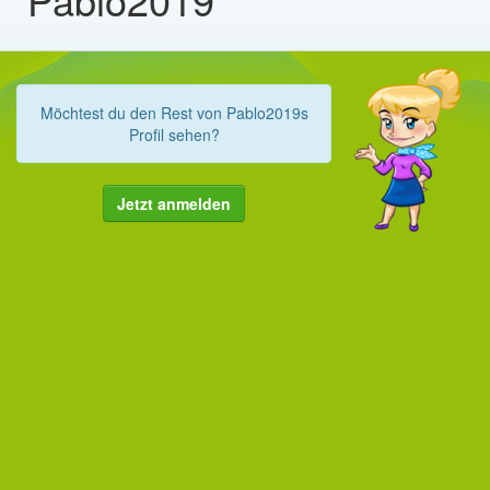
Möchtest du den Rest von Pablo2019s
Profil sehen?
Jetzt anmelden