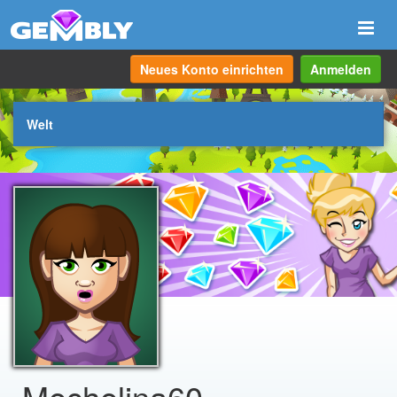
Navi
anze
Neues Konto einrichten
Anmelden
Welt
Mechelina60