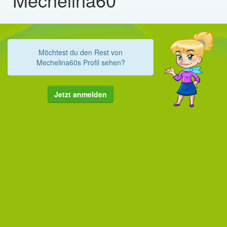
Möchtest du den Rest von
Mechelina60s Profil sehen?
Jetzt anmelden