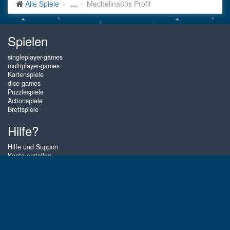
Alle Spiele
...
Mechelina60s Profil
Spielen
singleplayer-games
multiplayer-games
Kartenspiele
dice-games
Puzzlespiele
Actionspiele
Brettspiele
Hilfe?
Hilfe und Support
Konto erstellen
Anmelden
Passwort vergessen
Über Gembly
Auf Gembly kannst du die besten Kartenspiele, Brettspiele und Puzzles
online spielen - und das, so oft du willst! Du kannst auch andere Gembly-
Spieler in Multiplayer-Spielen herausfordern. Die Spiele sind für Tablets