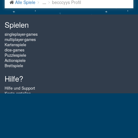
Alle Spiele
...
becccyys Profil
Spielen
singleplayer-games
multiplayer-games
Kartenspiele
dice-games
Puzzlespiele
Actionspiele
Brettspiele
Hilfe?
Hilfe und Support
Konto erstellen
Anmelden
Passwort vergessen
Über Gembly
Auf Gembly kannst du die besten Kartenspiele, Brettspiele und Puzzles
online spielen - und das, so oft du willst! Du kannst auch andere Gembly-
Spieler in Multiplayer-Spielen herausfordern. Die Spiele sind für Tablets