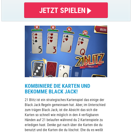
JETZT SPIELEN
KOMBINIERE DIE KARTEN UND
BEKOMME BLACK JACK!
21 Blitz ist ein strategisches Kartenspiel das einige der
Black Jack Regeln gemeinsam hat. Aber, im Unterschied
zum trägen Black Jack, ist die Absicht das sich die
Karten so schnell wie möglich in den 4 verfügbaren
Händen auf 21 belaufen während du 2 Kartenspiele zu
erledigen hast. Denke gut nach über die Karten die du
benutzt und die Karten die du löschst. Ehe du es weißt