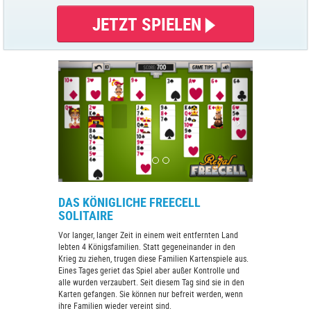
JETZT SPIELEN
DAS KÖNIGLICHE FREECELL
SOLITAIRE
Vor langer, langer Zeit in einem weit entfernten Land
lebten 4 Königsfamilien. Statt gegeneinander in den
Krieg zu ziehen, trugen diese Familien Kartenspiele aus.
Eines Tages geriet das Spiel aber außer Kontrolle und
alle wurden verzaubert. Seit diesem Tag sind sie in den
Karten gefangen. Sie können nur befreit werden, wenn
ihre Familien wieder vereint sind.