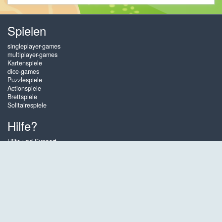
Spielen
singleplayer-games
multiplayer-games
Kartenspiele
dice-games
Puzzlespiele
Actionspiele
Brettspiele
Solitairespiele
Hilfe?
Hilfe und Support
Konto erstellen
Anmelden
Passwort vergessen
Über Gembly
Auf Gembly kannst du die besten Kartenspiele, Brettspiele und Puzzles
online spielen - und das, so oft du willst! Du kannst auch andere Gembly-
Spieler in Multiplayer-Spielen herausfordern. Die Spiele sind für Tablets