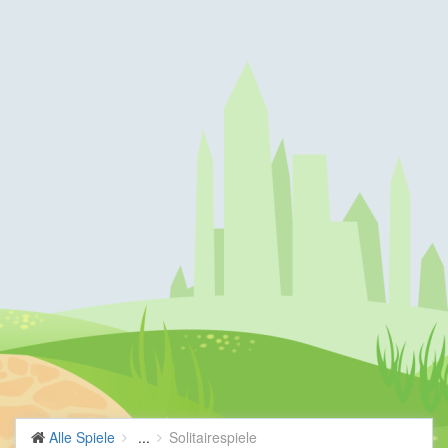
Alle Spiele
...
Solitairespiele